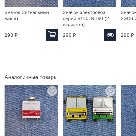
Значок Сигнальный
Значок электровоз
Значок
жилет
серий ВЛ10, ВЛ80 (2
2ЭС6 
варианта)
290 ₽
290 ₽
290 ₽
Аналогичные товары