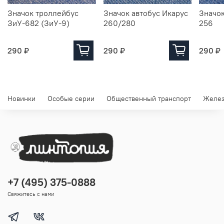
Значок троллейбус
Значок автобус Икарус
Значок
ЗиУ-682 (ЗиУ-9)
260/280
256
290 ₽
290 ₽
290 ₽
Новинки
Особые серии
Общественный транспорт
Желез
+7 (495) 375-0888
Свяжитесь с нами