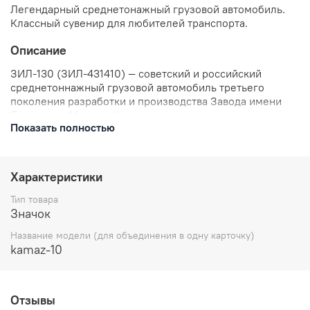
Легендарный среднетонажный грузовой автомобиль.
Классный сувенир для любителей транспорта.
Описание
ЗИЛ-130 (ЗИЛ-431410) — советский и российский
среднетоннажный грузовой автомобиль третьего
поколения разработки и производства Завода имени
Лихачёва в Москве. Широко использовался в народном
Показать полностью
хозяйстве и армии, поставлялся на экспорт. Один из
самых массовых автомобилей в истории советского
автопрома, выпущено свыше 3,5 млн экземпляров.
Характеристики
В комплекте: значок металлический, застежка
цанга-бабочка.
Тип товара
Размеры: высота 24 мм
Значок
Отправляем в течении 3 рабочих дней с момента
Название модели (для объединения в одну карточку)
заказа.
kamaz-10
Отзывы