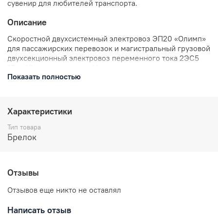
сувенир для любителей транспорта.
Описание
Скоростной двухсистемный электровоз ЭП20 «Олимп»
для пассажирских перевозок и магистральный грузовой
двухсекционный электровоз переменного тока 2ЭС5
"Скиф" выпускаются на Новочеркасском
Показать полностью
электровозостроительном заводе (НЭВЗ, входит в
ТМХ). Электровозы имеют общий внешний облик и
унифицированы по многим узлам. Электровозы
работают в основном в европейской части России.
Характеристики
Вдохновившись их ярким обликом мы создали эти
брелоки.#nbsp;Их дизайн уникален, значки выполнены
Тип товара
очень качественно и выделят Вас из толпы. Брелоки
Брелок
повторяют реальную ливрею электровозов.
Отзывы
В комплекте: брелок металлический, цепочка,
кольцо.
Отзывов еще никто не оставлял
Размеры: высота 35 мм
Отправляем в течении 3 рабочих дней с момента
Написать отзыв
заказа.