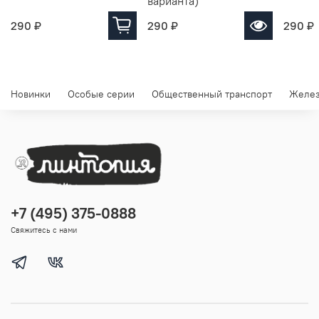
варианта)
290 ₽
290 ₽
290 ₽
Новинки
Особые серии
Общественный транспорт
Желез
+7 (495) 375-0888
Свяжитесь с нами