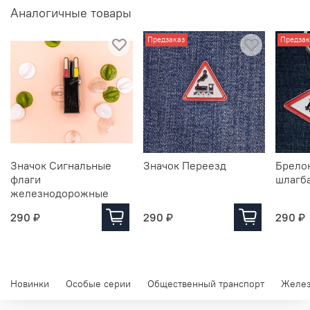
Аналогичные товары
Предзаказ
Предзак
Значок Сигнальные
Значок Переезд
Брело
флаги
шлагб
железнодорожные
290 ₽
290 ₽
290 ₽
Новинки
Особые серии
Общественный транспорт
Желез