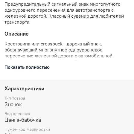
Предупредительный сигнальный знак многопутного
одноуровнего пересечения для автотранспорта с
железной дорогой. Классный сувенир для любителей
транспорта.
Описание
Крестовина или crossbuck - дорожный знак,
обозначающий многопутное одноуровневое
пересечение железной дороги с автомобильной.
Устанавливается на переездах. Он состоит из двух
Показать полностью
деревянных или металлических планок одинаковой
длины, скрепленных вместе (напоминающей букву X),
отсюда и его международное название Crossbuck -
Крестовина.
Характеристики
В разных странах знак имеет разную окраску или
Тип товара
форму, но для стран СНГ и ряда других применяется
Значок
знак, который повторяет наш значок. В правилах
Вид крепежа
дорожного движения он имеет номер знака 1.3.2.
Цанга-бабочка
Нужен код маркировки
В комплекте: значок металлический, застежка