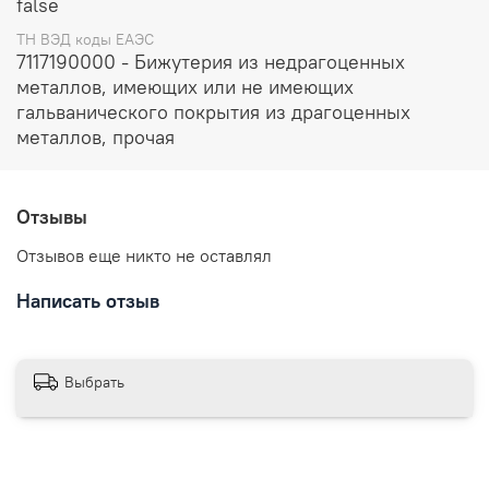
false
цанга-бабочка.
Размеры: высота 25 мм
ТН ВЭД коды ЕАЭС
Отправляем в течении 3 рабочих дней с момента
7117190000 - Бижутерия из недрагоценных
заказа.
металлов, имеющих или не имеющих
гальванического покрытия из драгоценных
металлов, прочая
Отзывы
Отзывов еще никто не оставлял
Написать отзыв
Выбрать