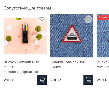
Сопутствующие товары
Предзак
Значок Сигнальные
Значок Трамвайная
Значо
флаги
линия
самол
железнодорожные
290 ₽
290 ₽
290 ₽