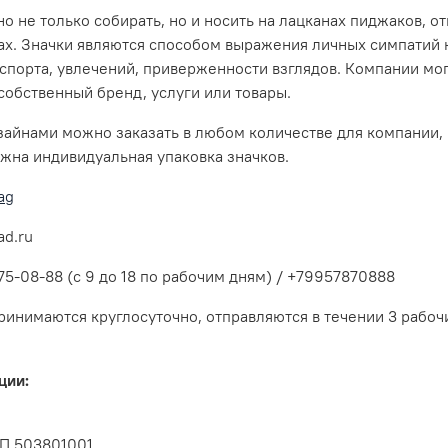
о не только собирать, но и носить на лацканах пиджаков, от
ах. Значки являются способом выражения личных симпатий 
 спорта, увлечений, приверженности взглядов. Компании мо
собственный бренд, услуги или товары.
зайнами можно заказать в любом количестве для компании,
жна индивидуальная упаковка значков.
ag
ad.ru
75-08-88 (с 9 до 18 по рабочим дням) / +79957870888
ринимаются круглосуточно, отправляются в течении 3 рабочи
ции:
П 503801001