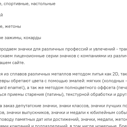
, спортивные, настольные
ей
е, жетоны
ные зажимы, кокарды
родаем значки для различных профессий и увлечений - тра
пускаем лицензионные серии значков с компаниями из разли
ашем сайте.
ся из
сплавов различных металлов методом литья как 2D, так
вры обретают цвета с помощью эмалей: мягких (холодных - 
hard enamel), а так же методом полноцветного оффсета (печа
ся приемы старения (патины), текстурной обработки и друг
 заказ депутатские значки, знаки классов, значки лучших п
ов, значки выпускников, значки и медали к юбилейным собы
поводу памятных дат или достижений, значки, медали, жето
иями компаний и подразделений, в том числе номерные. Бре