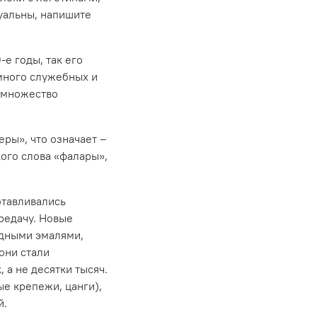
уальны, напишите
е годы, так его
много
служебных и
о множество
ры», что означает –
кого слова «фалары»,
отавливались
редачу. Новые
одными эмалями,
они стали
 а не десятки тысяч.
е крепежи, цанги),
й.