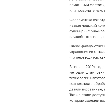
памятными местами,
или позвоните нам,
Фалеристика как от
назвал
чешский
кол
сувенирных значков,
служебных знаков, 
Слово
фалеристика
украшения из металл
что переводится, ка
В начале 2010х годо
методом штамповки,
технологии изготов
возможности обработ
детализированные, я
Так же стали доступ
которые сделали во