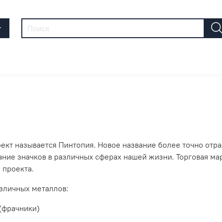
г
оект называется Пинтопия. Новое название более точно отр
ание значков в различных сферах нашей жизни. Торговая мар
 проекта.
зличных металлов:
(фрачники)