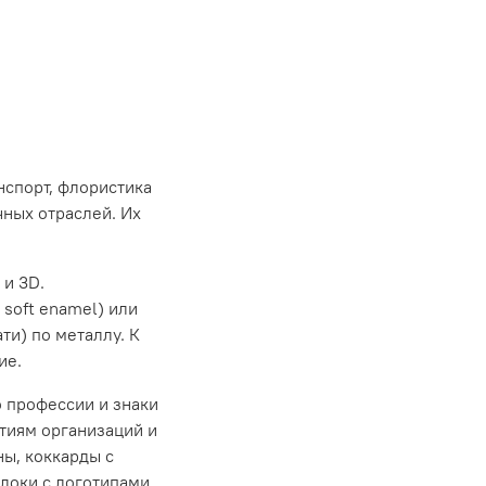
нспорт, флористика
чных отраслей. Их
 и 3D.
soft enamel) или
ти) по металлу. К
ие.
о профессии и знаки
тиям организаций и
ны, коккарды с
локи с логотипами,