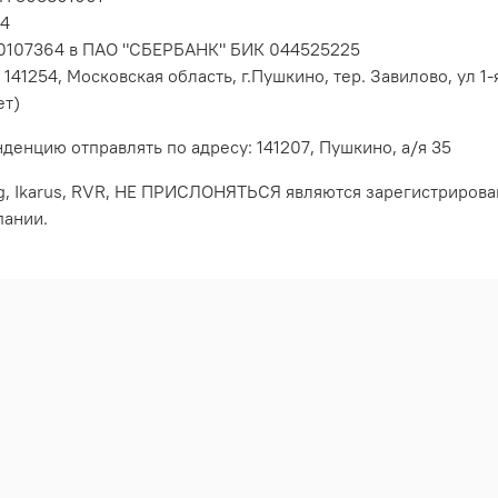
84
0107364 в ПАО "СБЕРБАНК"
БИК 044525225
41254, Московская область, г.Пушкино, тер. Завилово, ул 1-я
ет)
енцию отправлять по адресу: 141207, Пушкино, а/я 35
ag, Ikarus, RVR, НЕ ПРИСЛОНЯТЬСЯ являются зарегистриров
пании.