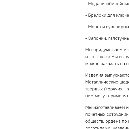
- Медали юбилейные
- Брелоки для ключ
- Монеты сувенирны
- Запонки, галстуч
Мы придумываем и п
и т.п. Так же мы вы
можно заказать на н
Изделия выпускают
Металлические шеде
твердых (горячих - 
ним могут применять
Мы изготавливаем на
почетных сотрудник
обществ, ордена по 
логотипами, назван