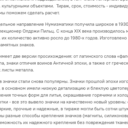
 культурными объектами. Тираж, срок, стоимость - индивид
 мы поможем сделать расчет.
дельное направление Нумизматики получила широкое в 1930-
лекционер
Олдржи
Пильц. С конца XIX века производилось 
 их количество активно росло до 1980-х годов. Изготовлен
памятных знаков.
имеет две версии просихождения: от латинского слова «фале
а, знаки отличия воинов Античной эпохи, а также от гречес
к листы металла.
в значки стали снова популярны. Значки прошлой эпохи изг
 в основном имели низкую детализацию и блеклую цветопе
ления точных форм для литья, окрашивание горячими и хол
ки - все это вывело значки на качественно новый уровень: 
ркие, прочные и надежные, в тираже могли быть сотни штук,
ны разные способы крепления значков (магниты, силиконовы
зможность их надежного крепления без повреждения ткане