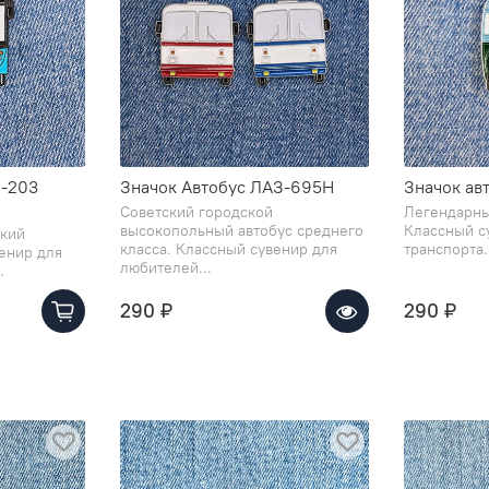
З-203
Значок Автобус ЛАЗ-695Н
Значок ав
Советский городской
Легендарны
высокопольный автобус среднего
Классный с
кий
класса. Классный сувенир для
транспорта.
венир для
любителей...
.
290 ₽
290 ₽