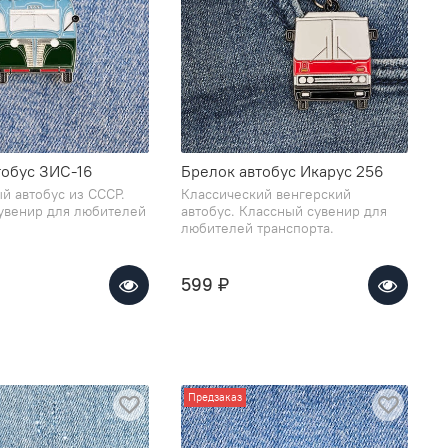
тобус ЗИС-16
Брелок автобус Икарус 256
й автобус из СССР.
Классический венгерский
увенир для любителей
автобус. Классный сувенир для
любителей транспорта.
599 ₽
Предзаказ