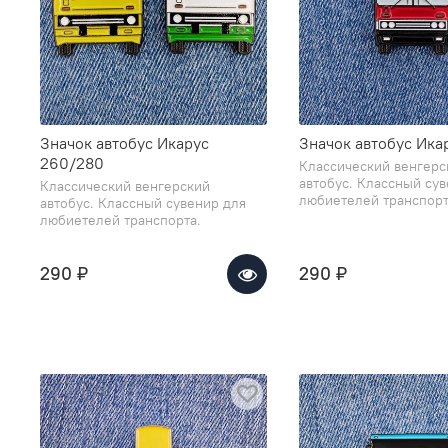
Значок автобус Икарус
Значок автобус Ика
260/280
Классический венгерс
автобус. Классный су
Классический венгерский
любиетелей транспорт
автобус. Классный сувенир для
любиетелей транспорта.
290 ₽
290 ₽