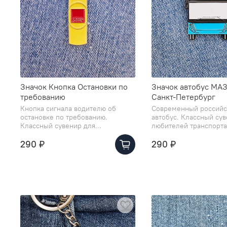
Значок Кнопка Остановки по
Значок автобус МА
требованию
Санкт-Петербург
Кнопка сигнала водителю об
Современный российс
остановке по требованию.
автобус. Классный су
Классный сувенир для...
любителей транспорта
290 ₽
290 ₽