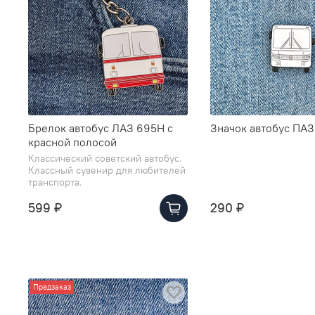
Брелок автобус ЛАЗ 695Н с
Значок автобус ПАЗ
красной полосой
Классический советский автобус.
Классный сувенир для любителей
транспорта.
599 ₽
290 ₽
Предзаказ