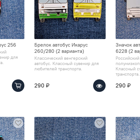
рус 256
Брелок автобус Икарус
Значок авт
260/280 (2 варианта)
6228 (2 ва
кий
венир для
Классический венгерский
Российский
а.
автобус. Классный сувенир для
полунизкоп
любителей транспорта.
Классный с
транспорта.
290 ₽
290 ₽