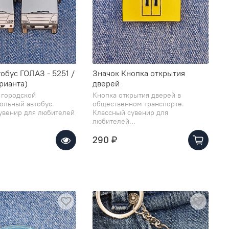
обус ГОЛАЗ - 5251 /
Значок Кнопка открытия
рианта)
дверей
 городской
Кнопка открытия дверей в
ольный автобус.
общественном транспорте.
увенир для любителей
Классный сувенир для
любителей...
290 ₽