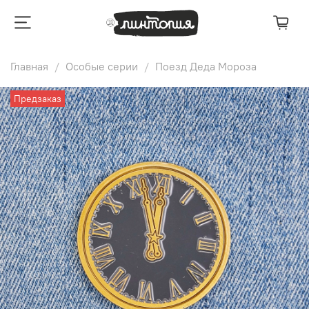
Главная
Особые серии
Поезд Деда Мороза
Предзаказ