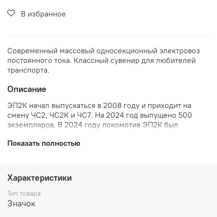
В избранное
Современный массовый односекционный электровоз
постоянного тока. Классный сувенир для любителей
транспорта.
Описание
ЭП2К начал выпускаться в 2008 году и приходит на
смену ЧС2, ЧС2К и ЧС7. На 2024 год выпущено 500
экземпляров. В 2024 году локомотив ЭП2К был
окрашен в цвета поезда Москва - Санкт-Петребург
Показать полностью
"Красная стрела".
В комплекте: значок металлический, застежка
цанга-бабочка.
Характеристики
Размеры: высота 25 мм
Отправляем в течении 3 рабочих дней с момента
Тип товара
заказа.
Значок