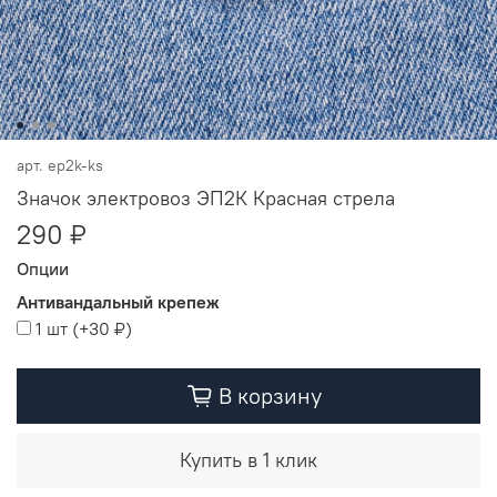
арт.
ep2k-ks
Значок электровоз ЭП2К Красная стрела
290 ₽
Опции
Антивандальный крепеж
1 шт
(+
30 ₽
)
В корзину
Купить в 1 клик