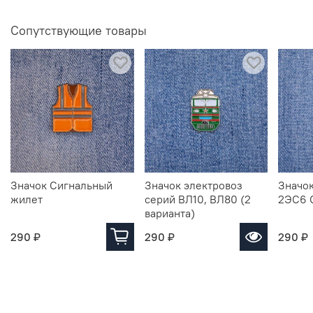
Сопутствующие товары
Значок Сигнальный
Значок электровоз
Значок
жилет
серий ВЛ10, ВЛ80 (2
2ЭС6 
варианта)
290 ₽
290 ₽
290 ₽