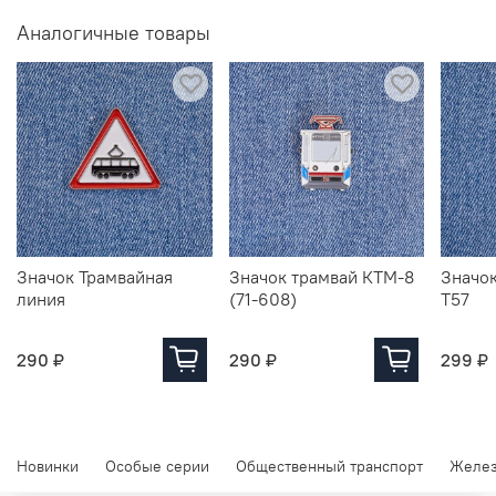
Аналогичные товары
Значок Трамвайная
Значок трамвай КТМ-8
Значок
линия
(71-608)
Т57
290 ₽
290 ₽
299 ₽
Новинки
Особые серии
Общественный транспорт
Желез