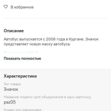
В избранное
Описание
Автобус выпускается с 2006 года в Кургане. Значок
представляет новую маску автобуса.
По лицензии КАвЗ.
Показать полностью
В комплекте: значок металлический, застежка
цанга-бабочка.
Размеры: высота 24 мм
Характеристики
Отправляем в течении 3 рабочих дней с момента
заказа.
Тип товара
Значок
Название модели (для объединения в одну карточку)
paz05
Нужен код маркировки