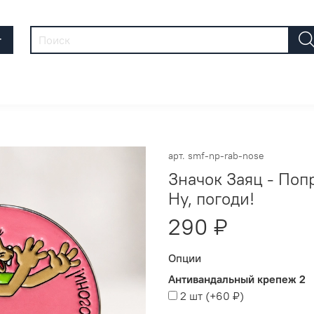
г
арт.
smf-np-rab-nose
Значок Заяц - Поп
Ну, погоди!
290 ₽
Опции
Антивандальный крепеж 2
2 шт
(+
60 ₽
)