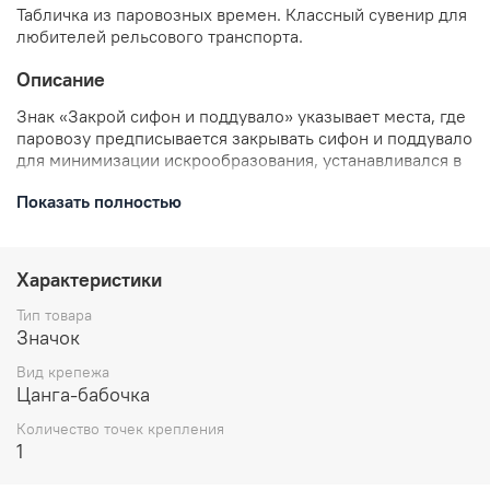
Табличка из паровозных времен. Классный сувенир для
любителей рельсового транспорта.
Описание
Знак «Закрой сифон и поддувало» указывает места, где
паровозу предписывается закрывать сифон и поддувало
для минимизации искрообразования, устанавливался в
пожароопасных участках.
Показать полностью
Дизайн значка индивидуален и разработан по образу
реального знака. Классный сувенир для любителей
транспорта и железнодорожников.
Характеристики
Тип товара
В комплекте: значок металлический, застежка
Значок
цанга-бабочка.
Вид крепежа
Размеры: высота 23 мм
Цанга-бабочка
Отправляем в течении 3 рабочих дней с момента
заказа.
Количество точек крепления
1