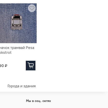
начок трамвай Pesa
Значок Трамвайная
Значок т
okstrot
линия
КТМ-8 (7
90 ₽
290 ₽
290 ₽
Города и здания
Мы в соц. сетях