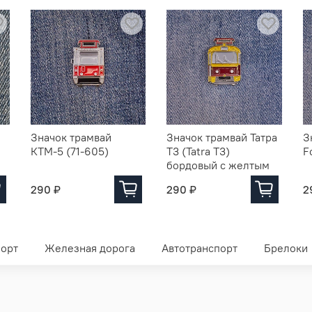
Значок трамвай
Значок трамвай Татра
З
КТМ-5 (71-605)
Т3 (Tatra T3)
F
бордовый с желтым
290 ₽
290 ₽
2
орт
Железная дорога
Автотранспорт
Брелоки