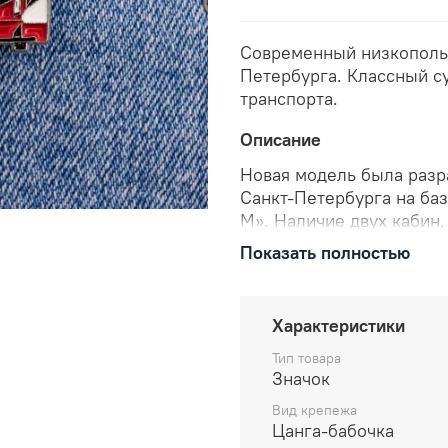
Современный низкополь
Петербурга. Классный с
транспорта.
Описание
Новая модель была разр
Санкт-Петербурга на баз
М». Наличие двух кабин,
дверей по обеим сторон
Показать полностью
эксплуатировать подвиж
челнока на линиях, где 
в условиях ремонта пут
Характеристики
временных трамвайных с
Тип товара
В комплекте: значо
Значок
цанга-бабочка.
Вид крепежа
Размеры: высота 25
Цанга-бабочка
Отправляем в течен