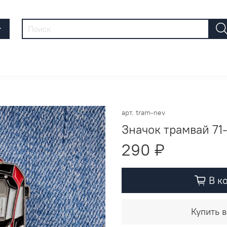
г
арт.
tram-nev
Значок трамвай 71
290 ₽
В к
Купить в