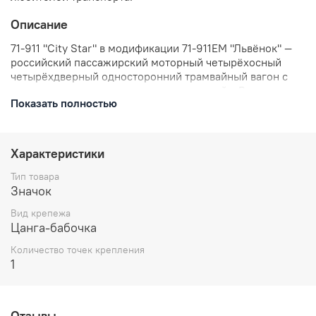
Описание
71-911 "City Star" в модификации 71-911ЕМ "Львёнок" —
российский пассажирский моторный четырёхосный
четырёхдверный односторонний трамвайный вагон с
полностью низким уровнем пола, первый в России.
Показать полностью
Создан ПК Транспортные системы и выпускается на ТВЗ
в Твери, а так же на НЗЭТ в Санкт-Петербурге на ТролЗа
в Саратове. Красная с белым окраска сделана для
городской системы Тулы.
Характеристики
В комплекте: значок металлический, застежка
Тип товара
цанга-бабочка.
Значок
Размеры: высота 25 мм
Вид крепежа
Отправляем в течении 3 рабочих дней с момента
Цанга-бабочка
заказа.
Количество точек крепления
1
Отзывы