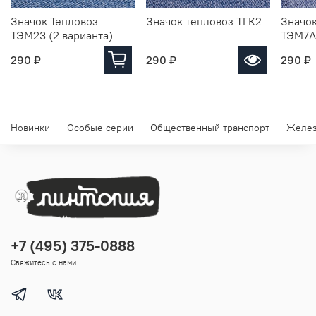
Значок Тепловоз
Значок тепловоз ТГК2
Значок
ТЭМ23 (2 варианта)
ТЭМ7А
290 ₽
290 ₽
290 ₽
Новинки
Особые серии
Общественный транспорт
Желез
+7 (495) 375-0888
Свяжитесь с нами