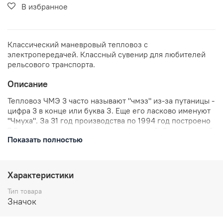
В избранное
Классический маневровый тепловоз с
электропередачей. Классный сувенир для любителей
рельсового транспорта.
Описание
Тепловоз ЧМЭ 3 часто называют "чмэз" из-за путаницы -
цифра 3 в конце или буква З. Еще его ласково именуют
"Чмуха". За 31 год производства по 1994 год построено
7.5 тысяч тепловозов и его модификаций. Этот зеленый
Показать полностью
тепловоз - такая была окраска с завода завсегдатай
всех станций на пространстве железных дорог СССР.
Его облик узнаваем и мы не могли не создать в память о
нем наш значок.
Характеристики
Тип товара
В комплекте: значок металлический, застежка
Значок
цанга-бабочка.
Размеры: высота 25 мм