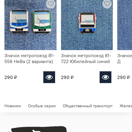
Значок метропоезд 81-
Значок метропоезд 81-
Значок
556 НеВа (2 варианта)
722 Юбилейный синий
Д
290 ₽
290 ₽
290 ₽
Новинки
Особые серии
Общественный транспорт
Желез