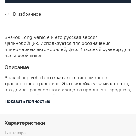
В избранное
Значок Long Vehicle и его русская версия
Дальнобойщик. Используется для обозначения
длиномерных автомобилей, фур. Классный сувенир для
дальнобойщиков.
Описание
Знак «Long vehicle» означает «длинномерное
транспортное средство». Эта наклейка указывает на то,
что длина транспортного средства превышает среднюю,
и для него требуется больше места при
Показать полностью
маневрировании и движении на дороге. В России нет
закона, который бы обязывал использовать эту
наклейку, но в некоторых странах Европы её наличие
считается обязательным в определённых случаях.
Характеристики
Чтобы не получить штраф, наклейка должна
соответствовать определённым стандартам: быть не
Тип товара