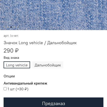
арт.
lv-en
Значок Long vehicle / Дальнобойщик
290 ₽
Вид знака
Long vehicle
Дальнобойщик
Опции
Антивандальный крепеж
1 шт
(+
30 ₽
)
Предзаказ