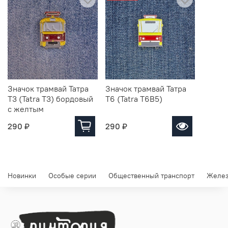
Значок трамвай Татра
Значок трамвай Татра
Т3 (Tatra T3) бордовый
Т6 (Tatra T6B5)
с желтым
290 ₽
290 ₽
Новинки
Особые серии
Общественный транспорт
Желез