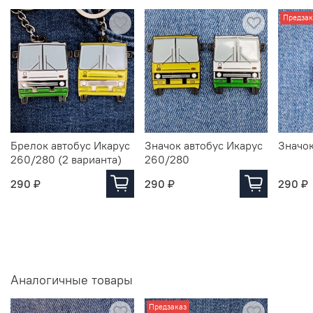
Предзак
Брелок автобус Икарус
Значок автобус Икарус
Значок
260/280 (2 варианта)
260/280
290 ₽
290 ₽
290 ₽
Аналогичные товары
Предзаказ