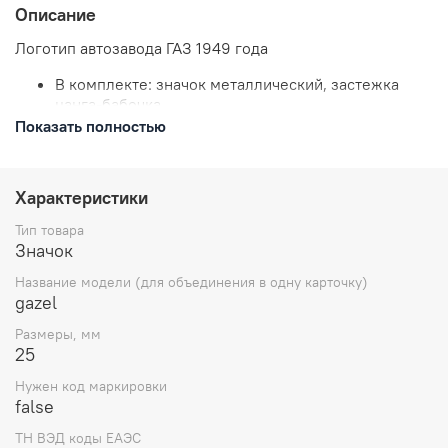
Описание
Логотип автозавода ГАЗ 1949 года
В комплекте: значок металлический, застежка
цанга-бабочка.
Показать полностью
Размеры: высота 45 мм
Отправляем в течении 3 рабочих дней с момента
заказа.
Характеристики
Тип товара
Значок
Название модели (для объединения в одну карточку)
gazel
Размеры, мм
25
Нужен код маркировки
false
ТН ВЭД коды ЕАЭС