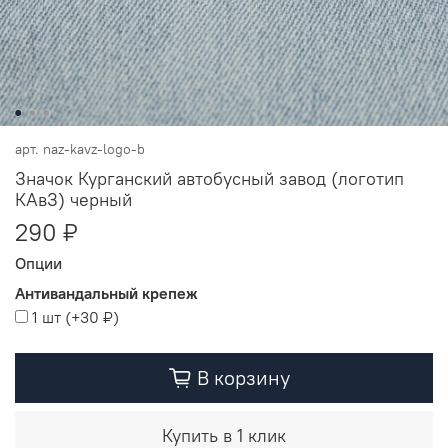
арт.
naz-kavz-logo-b
Значок Курганский автобусный завод (логотип
КАвЗ) черный
290 ₽
Опции
Антивандальный крепеж
1 шт
(+
30 ₽
)
В корзину
Купить в 1 клик