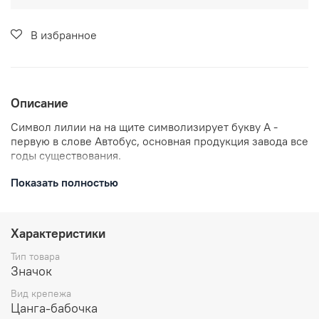
В избранное
Описание
Символ лилии на
на щите символизирует букву А -
первую в слове Автобус, основная продукция завода все
годы существования.
По лицензии КАвЗ.
Показать полностью
В комплекте: значок металлический, 1 застежка
цанга-бабочка.
Характеристики
Размеры: 24 мм
Отправляем в течении 3 рабочих дней с момента
Тип товара
заказа.
Значок
Вид крепежа
Цанга-бабочка