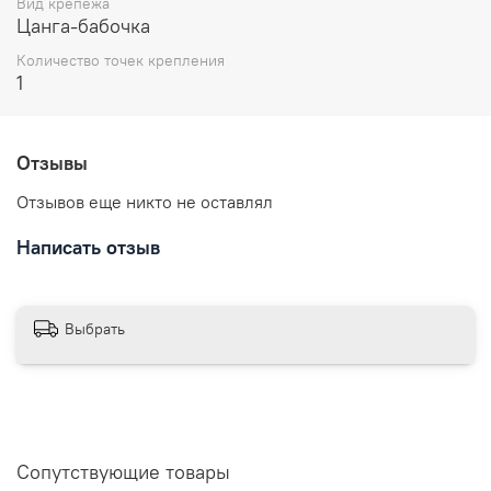
Вид крепежа
Цанга-бабочка
В комплекте: значок металлический, застежка
цанга-бабочка.
Количество точек крепления
Размеры: высота 25 мм
1
Отправляем в течении 3 рабочих дней с момента
заказа.
Отзывы
Отзывов еще никто не оставлял
Написать отзыв
Выбрать
Сопутствующие товары