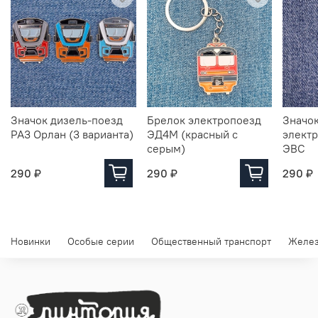
Значок дизель-поезд
Брелок электропоезд
Значок
РА3 Орлан (3 варианта)
ЭД4М (красный с
элект
серым)
ЭВС
290 ₽
290 ₽
290 ₽
Новинки
Особые серии
Общественный транспорт
Желез