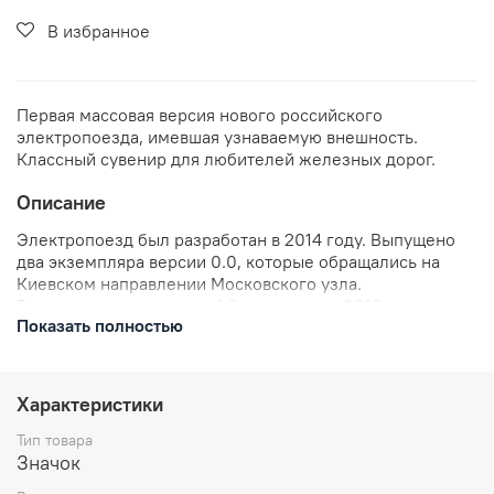
В избранное
Первая массовая версия нового российского
электропоезда, имевшая узнаваемую внешность.
Классный сувенир для любителей железных дорог.
Описание
Электропоезд был разработан в 2014 году. Выпущено
два экземпляра версии 0.0, которые обращались на
Киевском направлении Московского узла.
Версия электропоездов 1.0 появилась в 2016 году и
Показать полностью
было построено 6 составов. Версия электропоездов 2.0
появилась в 2019 году и стала лицом нового проекта
Москвы - Московские центральные диаметры. #МЦД.
3.0 появились в 2021 году, 4.0 появились в 2022 году
Характеристики
Дизайн значка индивидуален и разработан по образу
Тип товара
реального подвижного состава. Классный сувенир для
Значок
любителей транспорта и железнодорожников.