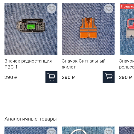
Предзак
Значок радиостанция
Значок Сигнальный
Значо
РВС-1
жилет
рельс
290 ₽
290 ₽
290 ₽
Аналогичные товары