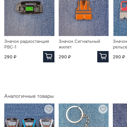
Значок радиостанция
Значок Сигнальный
Значо
РВС-1
жилет
рельс
290 ₽
290 ₽
290 ₽
Аналогичные товары