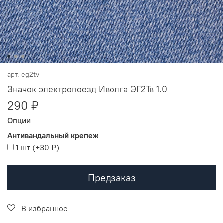
арт.
eg2tv
Значок электропоезд Иволга ЭГ2Тв 1.0
290 ₽
Опции
Антивандальный крепеж
1 шт
(+
30 ₽
)
Предзаказ
В избранное