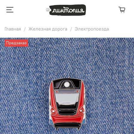
Главная
Железная дорога
Электропоезда
Предзаказ