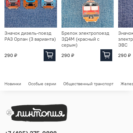
Значок дизель-поезд
Брелок электропоезд
Значок
РА3 Орлан (3 варианта)
ЭД4М (красный с
элект
серым)
ЭВС
290 ₽
290 ₽
290 ₽
Новинки
Особые серии
Общественный транспорт
Желез