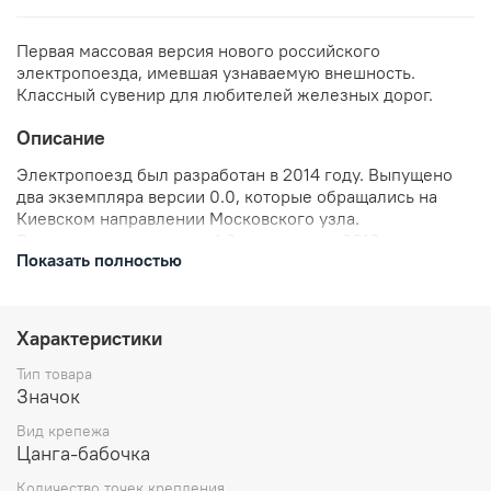
Первая массовая версия нового российского
электропоезда, имевшая узнаваемую внешность.
Классный сувенир для любителей железных дорог.
Описание
Электропоезд был разработан в 2014 году. Выпущено
два экземпляра версии 0.0, которые обращались на
Киевском направлении Московского узла.
Версия электропоездов 1.0 появилась в 2016 году и
Показать полностью
было построено 6 составов. Версия электропоездов 2.0
появилась в 2019 году и стала лицом нового проекта
Москвы - Московские центральные диаметры. #МЦД.
3.0 появились в 2021 году, 4.0 появились в 2022 году
Характеристики
Дизайн значка индивидуален и разработан по образу
Тип товара
реального подвижного состава. Классный сувенир для
Значок
любителей транспорта и железнодорожников.
Вид крепежа
Цанга-бабочка
В комплекте: значок металлический, застежка
Количество точек крепления