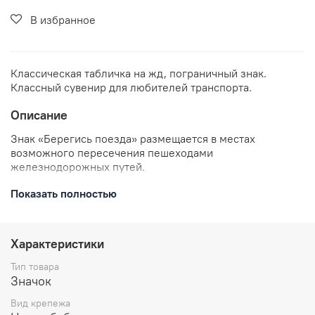
В избранное
Классическая табличка на жд, пограничный знак.
Классный сувенир для любителей транспорта.
Описание
Знак «Берегись поезда»
размещается в местах
возможного пересечения пешеходами
железнодорожных путей.
В комплекте: значок металлический, застежка
Показать полностью
цанга-бабочка.
Размеры: ширина 40 мм
Отправляем в течении 3 рабочих дней с момента
Характеристики
заказа.
Тип товара
Значок
Вид крепежа