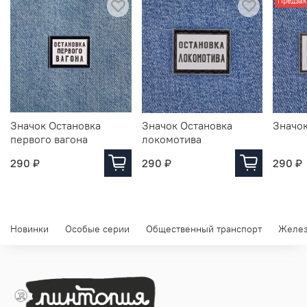
Предзак
Значок Остановка
Значок Остановка
Значок
первого вагона
локомотива
290 ₽
290 ₽
290 ₽
Новинки
Особые серии
Общественный транспорт
Желез