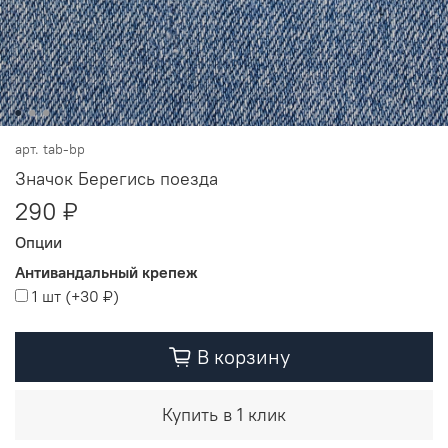
арт.
tab-bp
Значок Берегись поезда
290 ₽
Опции
Антивандальный крепеж
1 шт
(+
30 ₽
)
В корзину
Купить в 1 клик