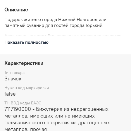
Описание
Подарок жителю города Нижний Новгород или
памятный сувенир для гостей города Горький.
Арка главных ворот Горьковского автозавода является
примечательным и узнаваемым символом города.
Показать полностью
Ворота построены в 1930-е годы, их украшает надпись
Автомобильный завод, основан в 1932 году.
Характеристики
Адрес башни: Нижегородская область, Нижний
Новгород, проспект Ленина, дом 88.
Тип товара
Значок
Нужен код маркировки
false
ТН ВЭД коды ЕАЭС
7117190000 - Бижутерия из недрагоценных
металлов, имеющих или не имеющих
гальванического покрытия из драгоценных
металлов, прочая