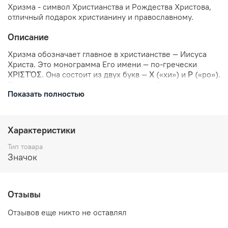
Хризма - символ Христианства и Рождества Христова,
отличный подарок христианину и православному.
Описание
Хризма обозначает главное в христианстве — Иисуса
Христа. Это монограмма Его имени — по-гречески
ΧΡΙΣΤὈΣ. Она состоит из двух букв — Χ («хи») и Ρ («ро»).
По краям монограммы мы часто видим буквы α —
Показать полностью
«альфа» и ω — «омега». Они также символизируют
Христа, отсылая нас к к тексту Откровения Иоанна
Богослова: Аз есмь Альфа и Омега, начало и конец,
говорит Господь, Который есть и был и грядет,
Характеристики
Вседержитель (Откр 1:8).
Тип товара
В комплекте: значок металлический, застежка
Значок
цанга-бабочка.
Размеры: 25 мм
Отправляем в течении 3 рабочих дней с момента
Отзывы
заказа.
Отзывов еще никто не оставлял