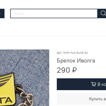
г
арт.
tmh-tvz-burd-kc
Брелок Иволга
290 ₽
В к
Купить в