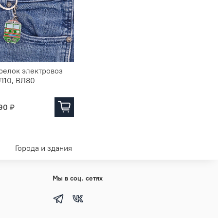
релок электровоз
Значок электровоз
Значок э
Л10, ВЛ80
ЧС4Т
ЧС200-0
90 ₽
290 ₽
290 ₽
Города и здания
Мы в соц. сетях