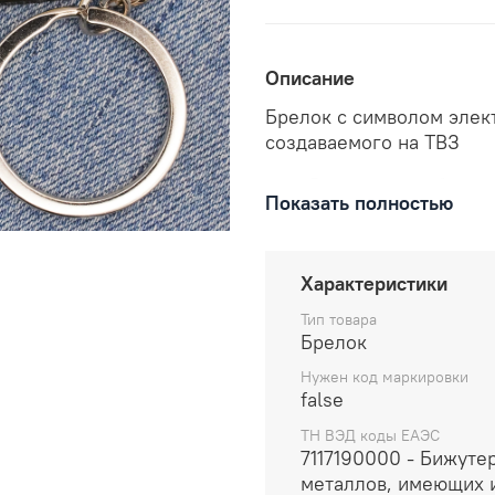
Описание
Брелок с символом элек
создаваемого на ТВЗ
В комплекте: брело
Показать полностью
кольцо.
Размеры: высота 35
Отправляем в течен
Характеристики
заказа.
Тип товара
Брелок
Нужен код маркировки
false
ТН ВЭД коды ЕАЭС
7117190000 - Бижуте
металлов, имеющих 