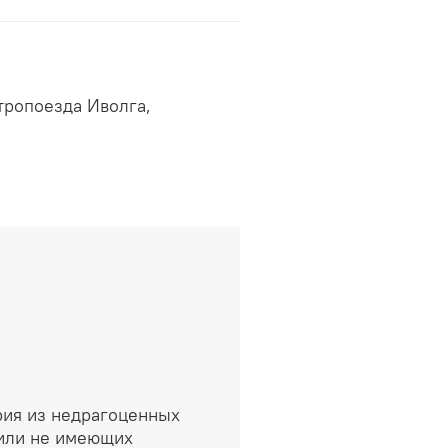
тропоезда Иволга,
к металлический, цепочка и
 мм
ии 3 рабочих дней с момента
рия из недрагоценных
или не имеющих