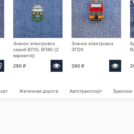
Значок электровоз
Значок электровоз
Б
серий ВЛ10, ВЛ80 (2
ЭП2К
В
варианта)
290 ₽
290 ₽
2
орт
Железная дорога
Автотранспорт
Брелоки