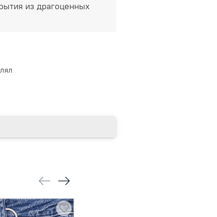
рытия из драгоценных
влял
Предзаказ
Предзаказ