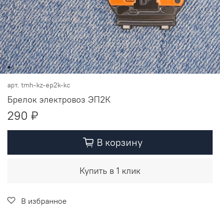
арт.
tmh-kz-ep2k-kc
Брелок электровоз ЭП2К
290 ₽
В корзину
Купить в 1 клик
В избранное