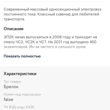
Современный массовый односекционный электровоз
постоянного тока. Классный сувенир для любителей
транспорта.
Описание
ЭП2К начал выпускаться в 2008 году и приходит на
смену ЧС2, ЧС2К и ЧС7. На 2021 год выпущено 450
экземпляров. Из-за частого и сильного шума
вентиляторов оборудования получил прозвище
Показать полностью
"пылесос"
В комплекте: брелок металлический, цепочка и
кольцо.
Характеристики
Размеры: высота 35 мм
Отправляем в течении 3 рабочих дней с момента
Тип товара
заказа.
Брелок
Нужен код маркировки
false
ТН ВЭД коды ЕАЭС