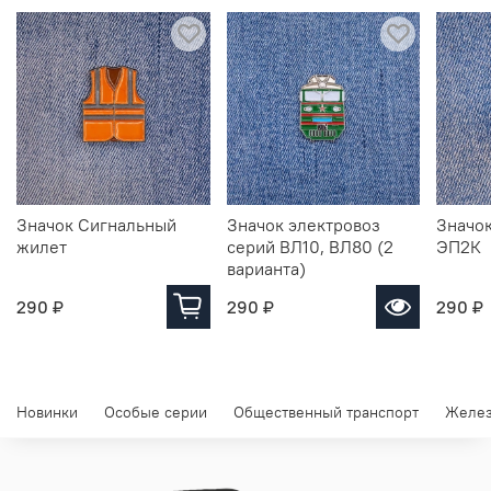
Значок Сигнальный
Значок электровоз
Значок
жилет
серий ВЛ10, ВЛ80 (2
ЭП2К
варианта)
290 ₽
290 ₽
290 ₽
Новинки
Особые серии
Общественный транспорт
Желез